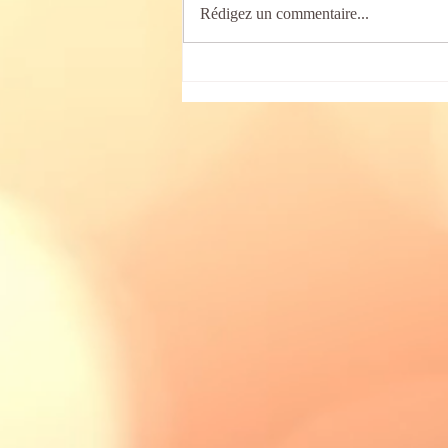
Rédigez un commentaire...
Les rythmies
d'endormissement