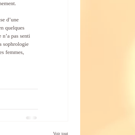
chement.
ise d’une 
 en quelques 
 n’a pas senti 
la sophrologie 
des femmes, 
Voir tout