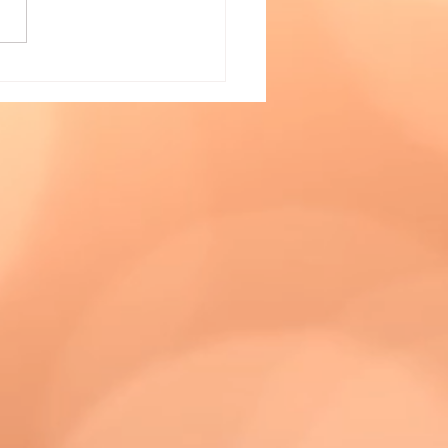
 vous sentez épuisé?