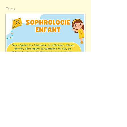
-....,