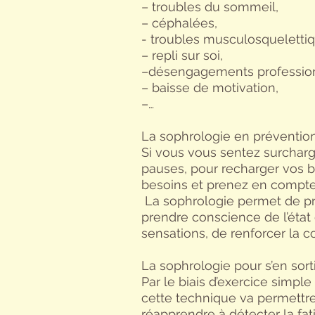
– troubles du sommeil,
– céphalées,
- troubles musculosquelettiq
– repli sur soi,
–désengagements profession
– baisse de motivation,
–…
La sophrologie en prévention
Si vous vous sentez surcharg
pauses, pour recharger vos b
besoins et prenez en compte 
La sophrologie permet de prév
prendre conscience de l’état 
sensations, de renforcer la co
La sophrologie pour s’en sorti
Par le biais d’exercice simpl
cette technique va permettre
réapprendre à détecter la fat