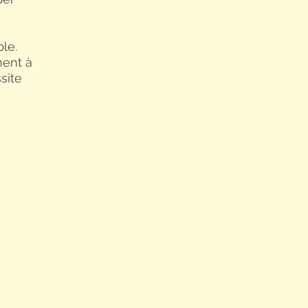
le.
ment à
site