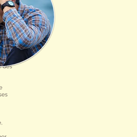
e des
e
ses
,
per