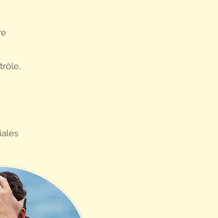
re
rôle,
iales