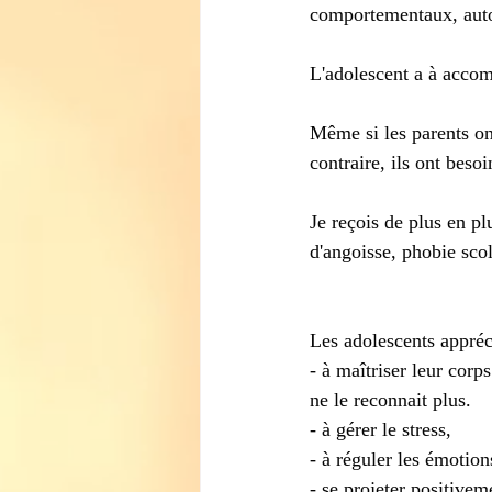
comportementaux, auton
L'adolescent a à accomp
Même si les parents ont
contraire, ils ont beso
Je reçois de plus en pl
d'angoisse, phobie scola
Les adolescents appréci
- à maîtriser leur corp
ne le reconnait plus.
- à gérer le stress,
- à réguler les émotion
- se projeter positivem