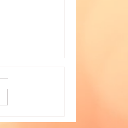
 vous sentez épuisé?